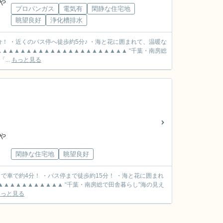
や
プロパンガス
電気有
閑静な住宅地
眺望良好
浄化槽排水
...
もっと見る
や
閑静な住宅地
眺望良好
もっと見る