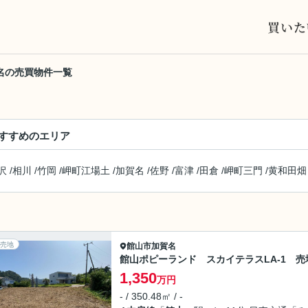
買いた
名の売買物件一覧
すすめのエリア
沢
/
相川
/
竹岡
/
岬町江場土
/
加賀名
/
佐野
/
富津
/
田倉
/
岬町三門
/
黄和田畑
売地
館山市
加賀名
館山ポピーランド スカイテラスLA-1 売
1,350
万円
- / 350.48㎡ / -