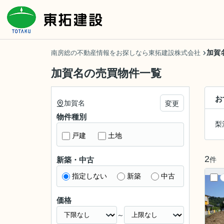
加賀
南房総の不動産情報をお探しなら東拓建設株式会社
加賀名の売買物件一覧
お
加賀名
変更
物件種別
梨
戸建
土地
2
件
新築・中古
指定しない
新築
中古
価格
～