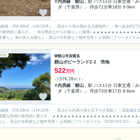
内房線
「
館山
」駅 バス11分 日東交通「み
ぎ（千葉県）」 停歩71分車18分 9.0km
8m2（106.02坪） ・高台から海を眺める分譲地内！ ・海へ徒歩約17分！ ・近くのバス停へ徒歩約5分♪ ・海と花に囲まれて、温暖な
に暮らす。 ・海を眺めながらの暮らしに最適♪ ▲▲▲▲▲▲▲▲▲▲▲▲▲▲▲▲▲▲▲▲▲▲▲▲▲▲▲▲▲▲▲▲▲▲ “千葉・南房総
舎暮らし”海の見える暮らし・里山の古民家など物件充実！ お気軽にフリーダイヤル「
売地
館山市
加賀名
館山ポピーランドZ-2 売地
522
万円
- / 576.28㎡ / -
内房線
「
館山
」駅 バス11分 日東交通「み
ぎ（千葉県）」 停歩73分車17分 8.6km
28m2（174.32坪） ・高台から内房の海を見下ろす景観！ ・温泉施設まで車で約4分！ ・バス停まで徒歩約15分！ ・海と花に囲まれ
総に暮らす。 ▲▲▲▲▲▲▲▲▲▲▲▲▲▲▲▲▲▲▲▲▲▲▲▲▲▲▲▲▲▲▲▲▲▲ “千葉・南房総で田舎暮らし”海の見え
らし・里山の古民家など物件充実！ お気軽にフリーダイヤル「0120-633-311」...