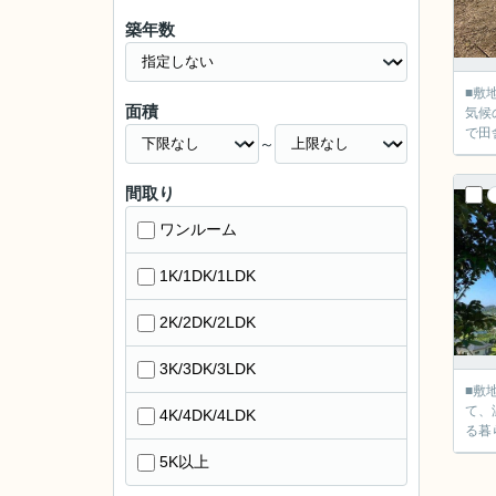
築年数
■敷地面積：350.4
面積
気候の南房総
で田
～
間取り
ワンルーム
1K/1DK/1LDK
2K/2DK/2LDK
3K/3DK/3LDK
■敷地面積：576.
て、温暖な気候の南房
4K/4DK/4LDK
る暮
5K以上