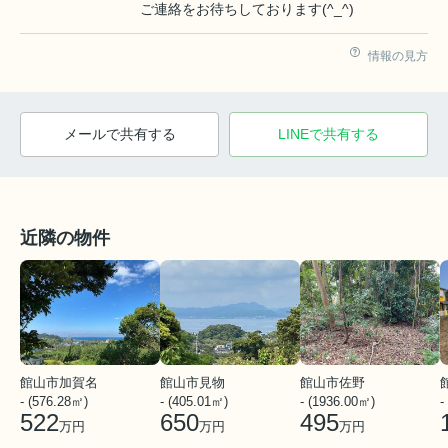
ご連絡をお待ちしております(^_^)
情報の見方
メールで共有する
LINEで共有する
近隣の物件
館山市佐野
館山市加賀名
館山市見物
- (1936.00㎡)
- (576.28㎡)
- (405.01㎡)
-
495
522
650
万円
万円
万円