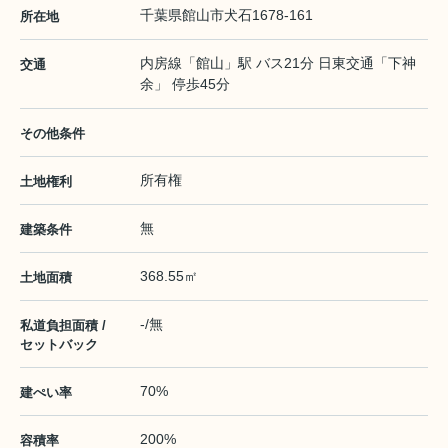
千葉県
館山市
犬石
1678-161
所在地
内房線
「
館山
」駅 バス21分 日東交通「下神
交通
余」 停歩45分
その他条件
所有権
土地権利
無
建築条件
368.55㎡
土地面積
-/無
私道負担面積 /
セットバック
70%
建ぺい率
200%
容積率