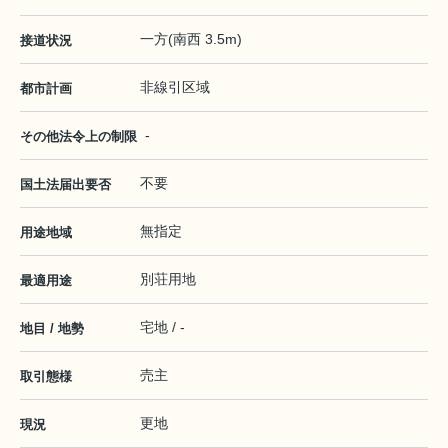
一方(南西 3.5m)
接道状況
非線引区域
都市計画
-
その他法令上の制限
不要
国土法届出要否
無指定
用途地域
別荘用地
最適用途
宅地 / -
地目 / 地勢
売主
取引態様
更地
現況