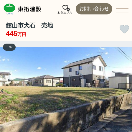
お問い合わせ
0
お気に入り
館山市犬石 売地
445
万円
1
/
4