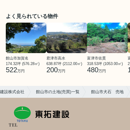
よく見られている物件
館山市加賀名
君津市高水
富津市佐貫
174.32坪 (576.28㎡)
638.87坪 (2112.00㎡)
318.53坪 (1053.00㎡)
2
522
200
480
万円
万円
万円
建設株式会社
館山市の土地(売買)一覧
館山市犬石 売地
TEL