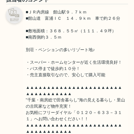
■ＪＲ内房線 館山駅９．７ｋｍ
■館山道 富浦ＩＣ １４．９ｋｍ 車で約２６分
■敷地面積：３６８．５５㎡（１１１．４９坪）
■南西側約３．５ｍ
別荘・ペンションの多いリゾート地♪
・スーパー・ホームセンターが近く生活環境良好！
・バス停まで徒歩約１０分！
・売主直接取引なので、安心して購入可能
▲▲▲▲▲▲▲▲▲▲▲▲▲▲▲▲▲▲▲▲▲▲▲
▲▲▲▲▲▲▲▲▲▲▲
”千葉・南房総で田舎暮らし”海の見える暮らし・里山
の古民家など物件充実！
お気軽にフリーダイヤル「０１２０－６３３－３１
１」へお問い合わせください！！
▲▲▲▲▲▲▲▲▲▲▲▲▲▲▲▲▲▲▲▲▲▲▲
▲▲▲▲▲▲▲▲▲▲▲