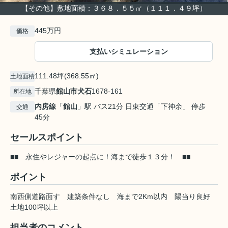
【その他】敷地面積：３６８．５５㎡（１１１．４９坪）
445万円
価格
支払いシミュレーション
111.48坪(368.55㎡)
土地面積
千葉県
館山市
犬石
1678-161
所在地
内房線
「
館山
」駅 バス21分 日東交通「下神余」 停歩
交通
45分
セールスポイント
■■ 永住やレジャーの起点に！海まで徒歩１３分！ ■■
ポイント
南西側道路面す
建築条件なし
海まで2Km以内
陽当り良好
土地100坪以上
担当者のコメント