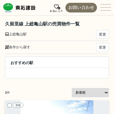
お問い合わせ
0
お気に入り
久留里線 上総亀山駅の売買物件一覧
上総亀山駅
変更
条件から探す
変更
おすすめの駅
2
件
売地