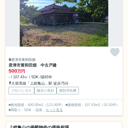
君津市黄和田畑
君津市黄和田畑 中古戸建
500
万円
- / 107.43㎡ / 5DK /築65年
久留里線「上総亀山」駅 徒歩75分
プロパンガス
陽当り良好
個別浄化槽
■敷地面積：400.00m2（121.00坪） ■建物面積：107.43m2（32.50坪）
■間取り：5DK ・温泉...
もっと見る
上総亀山の掲載物件の価格相場