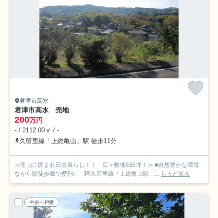
君津市高水
君津市高水 売地
200
万円
- / 2112.00㎡ / -
久留里線「上総亀山」駅 徒歩11分
≪里山に囲まれ田舎暮らし！！ 広々敷地638坪！≫ ■自然豊かな環境
ながら駅徒歩圏で便利♪ JR久留里線「上総亀山駅」...
もっと見る
中古一戸建