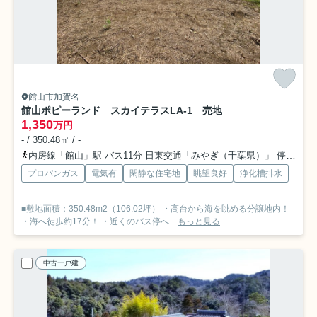
館山市加賀名
館山ポピーランド スカイテラスLA-1 売地
1,350
万円
- / 350.48㎡ / -
内房線「館山」駅 バス11分 日東交通「みやぎ（千葉県）」 停歩71分車18分 9.0km
プロパンガス
電気有
閑静な住宅地
眺望良好
浄化槽排水
■敷地面積：350.48m2（106.02坪） ・高台から海を眺める分譲地内！
・海へ徒歩約17分！ ・近くのバス停へ...
もっと見る
中古一戸建