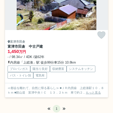
富津市田倉
富津市田倉 中古戸建
1,450
万円
- / 98.34㎡ / 4DK /築62年
内房線「上総湊」駅 徒歩99分車15分 10.8km
プロパンガス
陽当り良好
収納豊富
システムキッチン
バス・トイレ別
電気有
≪都会を離れて、自然に帰る暮らし≫ ■ＪＲ内房線 上総湊駅１０．８
ｋｍ ■館山道 富津中央ＩＣ １３．２ｋｍ 車で約２...
もっと見る
1