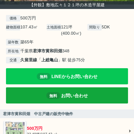
【外観】敷地広々１２１坪の木造平屋建
500万円
価格
107.43㎡
121坪
5DK
建物面積
土地面積
間取り
(400.00㎡)
築65年
築年数
千葉県
君津市
黄和田畑
348
所在地
久留里線
「
上総亀山
」駅 徒歩75分
交通
LINEからお問い合わせ
無料
お問い合わせ
無料
君津市黄和田畑 中古戸建の販売中物件
500万円