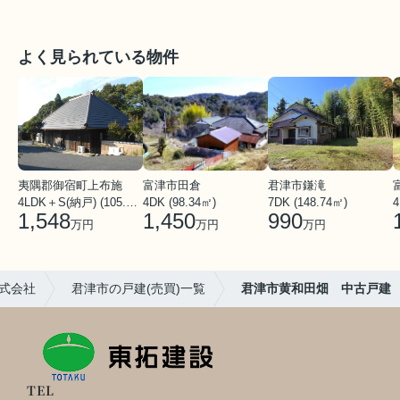
よく見られている物件
夷隅郡御宿町上布施
富津市田倉
君津市鎌滝
4LDK＋S(納戸) (105.65㎡)
4DK (98.34㎡)
7DK (148.74㎡)
4
1,548
1,450
990
万円
万円
万円
式会社
君津市の戸建(売買)一覧
君津市黄和田畑 中古戸建
TEL