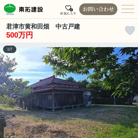
お問い合わせ
0
お気に入り
君津市黄和田畑 中古戸建
500万円
1
/
7