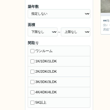
築年数
■■海まで車で約７
面積
分♪ ・坪単
房総
～
間取り
ワンルーム
1K/1DK/1LDK
2K/2DK/2LDK
3K/3DK/3LDK
4K/4DK/4LDK
5K以上