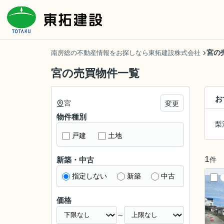
宮の
南房総の不動産情報をお探しなら東拓建設株式会社
宮の売買物件一覧
お
宮
変更
物件種別
梨
戸建
土地
1
件
新築・中古
指定しない
新築
中古
価格
～