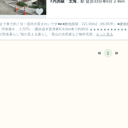
内房線
「
太海
」駅 徒歩33分車6分 2.4km
分！室内大変きれいです■■ ■敷地面積：221.00m2（66.85坪） ■建物面積：46.28m2（14.00坪） ■間取り：2LDK ・海まで車で約７
価８．２万円♪ ・圏央道木更津東IC41km車で約80分 ▲▲▲▲▲▲▲▲▲▲▲▲▲▲▲▲▲▲▲▲▲▲▲▲▲▲▲▲▲▲▲▲▲▲ “千葉・南
で田舎暮らし”海の見える暮らし・里山の古民家など物件充実...
もっと見る
1