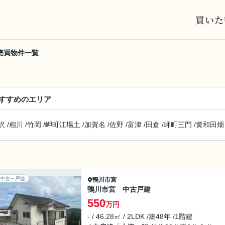
買いた
売買物件一覧
すすめのエリア
沢
/
相川
/
竹岡
/
岬町江場土
/
加賀名
/
佐野
/
富津
/
田倉
/
岬町三門
/
黄和田畑
中古一戸建
鴨川市
宮
鴨川市宮 中古戸建
550
万円
- / 46.28㎡ / 2LDK /築48年 /1階建