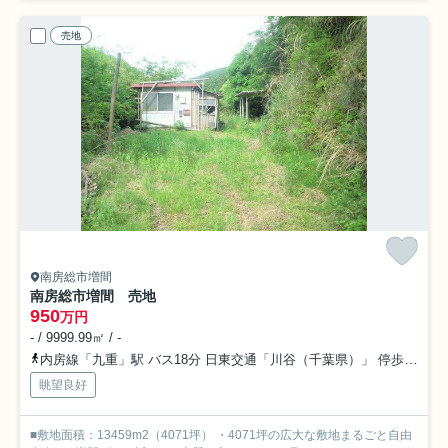
売地
南房総市増間
南房総市増間 売地
950
万円
- / 9999.99㎡ / -
内房線「九重」駅 バス18分 日東交通「川谷（千葉県）」 停歩61分
眺望良好
■敷地面積：13459m2（4071坪） ・4071坪の広大な敷地まるごと自由