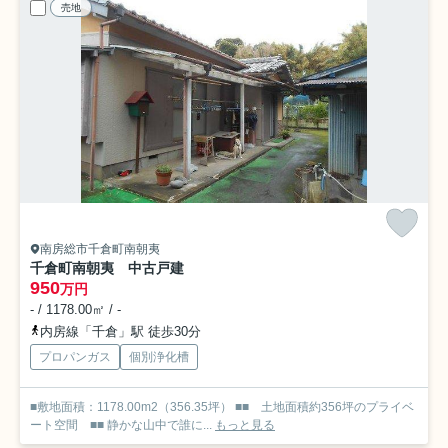
売地
南房総市千倉町南朝夷
千倉町南朝夷 中古戸建
950
万円
- / 1178.00㎡ / -
内房線「千倉」駅 徒歩30分
プロパンガス
個別浄化槽
■敷地面積：1178.00m2（356.35坪） ■■ 土地面積約356坪のプライベ
ート空間 ■■ 静かな山中で誰に...
もっと見る