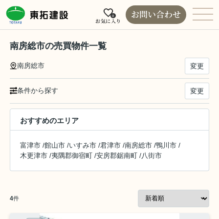
お問い合わせ
0
お気に入り
南房総市の売買物件一覧
南房総市
変更
条件から探す
変更
おすすめのエリア
富津市
/
館山市
/
いすみ市
/
君津市
/
南房総市
/
鴨川市
/
木更津市
/
夷隅郡御宿町
/
安房郡鋸南町
/
八街市
4
件