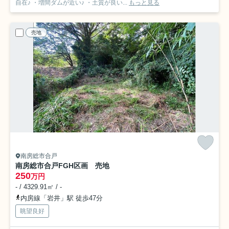
自在♪ ・増間ダムが近い♪ ・土質が良い...
もっと見る
売地
南房総市合戸
南房総市合戸FGH区画 売地
250
万円
- / 4329.91㎡ / -
内房線「岩井」駅 徒歩47分
眺望良好