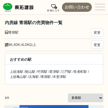
お問い合わせ
0
お気に入り
内房線 青堀駅の売買物件一覧
青堀駅
変更
4K,4DK,4LDK以上
変更
おすすめの駅
上総湊駅
/
館山駅
/
竹岡駅
/
君津駅
/
三門駅
/
長者町駅
/
上総亀山駅
/
太海駅
/
青堀駅
/
木更津駅
1
件