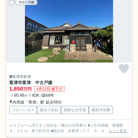
中古一戸建
富津市富津
富津市富津 中古戸建
1,650
万円
4月12日 値下げ
- / 90.48㎡ / 4DK /築68年
内房線「青堀」駅 徒歩58分
プロパンガス
陽当り良好
閑静な住宅地
個別浄化槽
≪リフォーム済ですぐ住める！憧れの古民家≫ ■ＪＲ内房線 青堀駅
４．２ｋｍ 車で約８分 ■館山道 木更津ＪＣＴ ９．４...
もっと見る