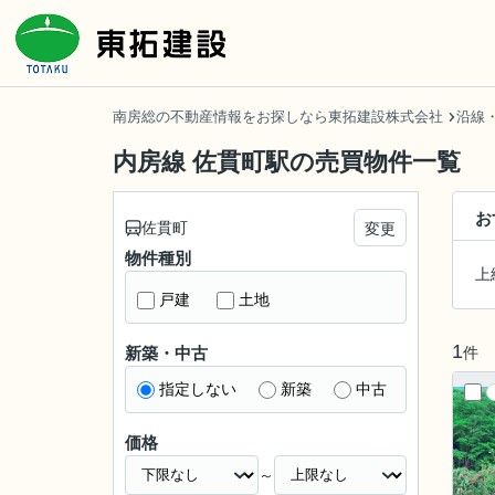
南房総の不動産情報をお探しなら東拓建設株式会社
沿線
内房線 佐貫町駅の売買物件一覧
お
佐貫町
変更
物件種別
上
戸建
土地
1
件
新築・中古
指定しない
新築
中古
価格
～