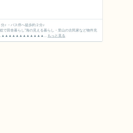
房総で田舎暮らし”海の見える暮らし・里山の古民家など物件充
▲▲▲▲▲▲▲▲▲▲▲▲▲...
もっと見る