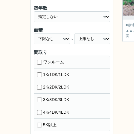
築年数
■敷地面積：10
面積
▲▲
実！
～
間取り
ワンルーム
1K/1DK/1LDK
2K/2DK/2LDK
3K/3DK/3LDK
4K/4DK/4LDK
5K以上