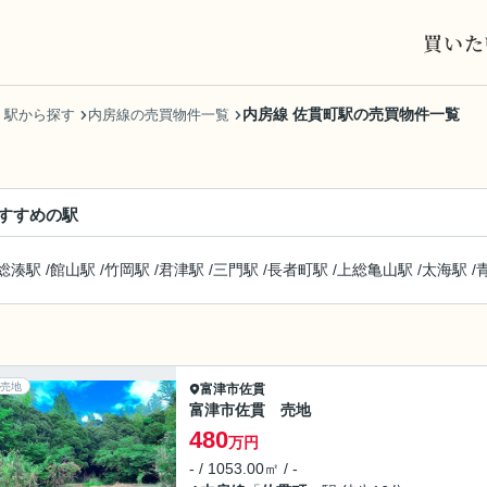
買いた
内房線 佐貫町駅の売買物件一覧
・駅から探す
内房線の売買物件一覧
すすめの駅
総湊駅
/
館山駅
/
竹岡駅
/
君津駅
/
三門駅
/
長者町駅
/
上総亀山駅
/
太海駅
/
売地
富津市
佐貫
富津市佐貫 売地
480
万円
- / 1053.00㎡ / -