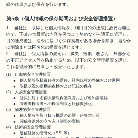
録の作成および保存を行います。
第5条（個人情報の保存期間および安全管理措置）
1. 当社は、取得した個人情報を、利用目的の達成に必要な範囲
内で、正確かつ最新の内容を保つよう努めながら適正に管理し、
目的達成後は、法令に基づく保存義務がある場合を除き、速やか
に削除または匿名化の措置を講じます。
2. 当社は、個人情報の漏えい、滅失、毀損、改ざん、外部から
の不正アクセス等を防止するため、以下の安全管理措置を講じ、
これを継続的に見直し・改善いたします。
(1) 組織的安全管理措置
● 個人情報取扱責任者の選任、社内規程の整備および運用
● 取扱状況の定期的点検および記録の保存
(2) 人的安全管理措置
● 社員に対する個人情報保護教育および誓約書取得
● 管理者権限者への権限制限と研修義務化
(3) 物理的安全管理措置
● 個人情報を取り扱う機器の盗難・紛失防止策
● 関係者以外の立ち入り制限の実施
(4) 技術的安全管理措置
● 通信経路の暗号化（SSL等）