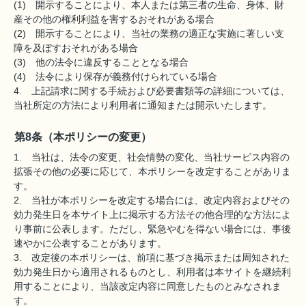
(1) 開示することにより、本人または第三者の生命、身体、財
産その他の権利利益を害するおそれがある場合
(2) 開示することにより、当社の業務の適正な実施に著しい支
障を及ぼすおそれがある場合
(3) 他の法令に違反することとなる場合
(4) 法令により保存が義務付けられている場合
4. 上記請求に関する手続および必要書類等の詳細については、
当社所定の方法により利用者に通知または開示いたします。
第8条（本ポリシーの変更）
1. 当社は、法令の変更、社会情勢の変化、当社サービス内容の
拡張その他の必要に応じて、本ポリシーを改定することがありま
す。
2. 当社が本ポリシーを改定する場合には、改定内容およびその
効力発生日を本サイト上に掲示する方法その他合理的な方法によ
り事前に公表します。ただし、緊急やむを得ない場合には、事後
速やかに公表することがあります。
3. 改定後の本ポリシーは、前項に基づき掲示または周知された
効力発生日から適用されるものとし、利用者は本サイトを継続利
用することにより、当該改定内容に同意したものとみなされま
す。