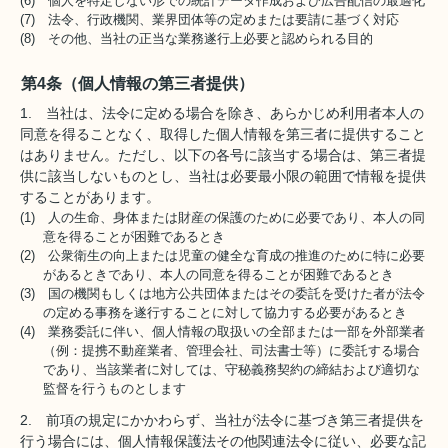
(6) 個人を特定しない形での統計データ作成および広告配信の最適化
(7) 法令、行政機関、業界団体等の定めまたは要請に基づく対応
(8) その他、当社の正当な業務遂行上必要と認められる目的
第4条（個人情報の第三者提供）
1. 当社は、法令に定める場合を除き、あらかじめ利用者本人の
同意を得ることなく、取得した個人情報を第三者に提供すること
はありません。ただし、以下の各号に該当する場合は、第三者提
供に該当しないものとし、当社は必要最小限の範囲で情報を提供
することがあります。
(1) 人の生命、身体または財産の保護のために必要であり、本人の同
意を得ることが困難であるとき
(2) 公衆衛生の向上または児童の健全な育成の推進のために特に必要
があるときであり、本人の同意を得ることが困難であるとき
(3) 国の機関もしくは地方公共団体またはその委託を受けた者が法令
の定める事務を遂行することに対して協力する必要があるとき
(4) 業務委託に伴い、個人情報の取扱いの全部または一部を外部業者
（例：提携不動産業者、管理会社、司法書士等）に委託する場合
であり、当該業者に対しては、守秘義務契約の締結および適切な
監督を行うものとします
2. 前項の規定にかかわらず、当社が法令に基づき第三者提供を
行う場合には、個人情報保護法その他関連法令に従い、必要な記