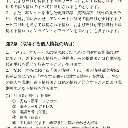
す）および当社が提供する関連サービスにおいて取得される、利
用者の個人情報のすべてに適用されるものとします。
2. また、本サイトを通じた会員登録、資料請求、物件の見学予
約、各種お問い合わせ、アンケート回答その他当社が実施するサ
ービス利用を通じて取得される情報、および当社が業務遂行上取
得する情報（オンライン・オフラインを問わず）も含まれます。
第2条（取得する個人情報の項目）
1. 当社は、本サービスの提供およびこれに付随する業務の遂行
にあたり、以下の個人情報を、利用者からの提供または自動的な
技術手段を通じて取得することがあります。
2. なお、本条における「個人情報」とは、個人情報保護法第2
条第1項に定める「生存する個人に関する情報」を意味し、特定
の個人を識別し得る情報または他の情報と照合することにより識
別可能となる情報を含みます。
(1) 利用者が提供する情報
① 氏名（漢字・フリガナ）
② 電子メールアドレス
③ 電話番号（任意）
④ 住所（任意）
⑤ 不動産に関するご希望条件、問い合わせ内容等