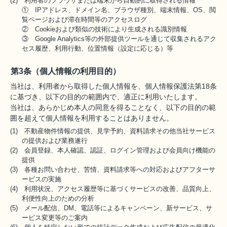
(2) 利用者のブラウザまたは端末から自動的に取得される情報
① IPアドレス、ドメイン名、ブラウザ種別、端末情報、OS、閲
覧ページおよび滞在時間等のアクセスログ
② Cookieおよび類似の技術により生成される識別情報
③ Google Analytics等の外部提供ツールを通じて収集されるアク
セス履歴、利用行動、位置情報（設定に応じる）等
第3条（個人情報の利用目的）
当社は、利用者から取得した個人情報を、個人情報保護法第18条
に基づき、以下の目的の範囲内で、適正に利用いたします。
当社は、あらかじめ本人の同意を得ることなく、以下の目的の範
囲を超えて個人情報を利用することはありません。
(1) 不動産物件情報の提供、見学予約、資料請求その他当社サービス
の提供および業務遂行
(2) 会員登録、本人確認、認証、ログイン管理および会員向け機能の
提供
(3) 各種お問い合わせ、苦情、資料請求等への対応およびアフターサ
ービスの実施
(4) 利用状況、アクセス履歴等に基づくサービスの改善、品質向上、
利便性向上のための分析
(5) メール配信、DM、電話等によるキャンペーン、新サービス、サ
ービス変更等のご案内