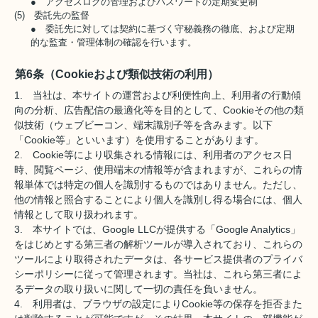
● アクセスログの管理およびパスワードの定期変更制
(5) 委託先の監督
● 委託先に対しては契約に基づく守秘義務の徹底、および定期
的な監査・管理体制の確認を行います。
第6条（Cookieおよび類似技術の利用）
1. 当社は、本サイトの運営および利便性向上、利用者の行動傾
向の分析、広告配信の最適化等を目的として、Cookieその他の類
似技術（ウェブビーコン、端末識別子等を含みます。以下
「Cookie等」といいます）を使用することがあります。
2. Cookie等により収集される情報には、利用者のアクセス日
時、閲覧ページ、使用端末の情報等が含まれますが、これらの情
報単体では特定の個人を識別するものではありません。ただし、
他の情報と照合することにより個人を識別し得る場合には、個人
情報として取り扱われます。
3. 本サイトでは、Google LLCが提供する「Google Analytics」
をはじめとする第三者の解析ツールが導入されており、これらの
ツールにより取得されたデータは、各サービス提供者のプライバ
シーポリシーに従って管理されます。当社は、これら第三者によ
るデータの取り扱いに関して一切の責任を負いません。
4. 利用者は、ブラウザの設定によりCookie等の保存を拒否また