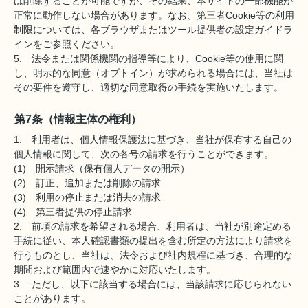
は削除することが可能ですが、その結果、本サイトの一部機能が
正常に動作しない場合があります。なお、第三者Cookie等の利用
制限については、各ブラウザまたはツール提供者の設定ガイドラ
インをご参照ください。
5. 法令または関係機関の指導等により、Cookie等の使用に関
し、明示的な同意（オプトイン）が求められる場合には、当社は
その要件を遵守し、適切な同意取得の手続を実施いたします。
第7条（情報主体の権利）
1. 利用者は、個人情報保護法に基づき、当社が保有する自己の
個人情報に関して、次の各号の請求を行うことができます。
(1) 開示請求（保有個人データの開示）
(2) 訂正、追加または削除の請求
(3) 利用の停止または消去の請求
(4) 第三者提供の停止請求
2. 前項の請求を希望される場合、利用者は、当社が別途定める
手続に従い、本人確認書類の提出を含む所定の方法により請求を
行うものとし、当社は、法令および社内規程に基づき、合理的な
期間および範囲内で速やかに対応いたします。
3. ただし、以下に該当する場合には、当該請求に応じられない
ことがあります。